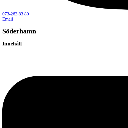
073-263 83 80
Email
Söderhamn
Innehåll