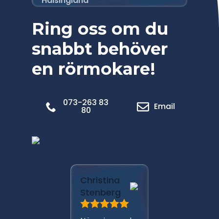
Hälsingland
Ring oss om du
snabbt behöver
en rörmokare!
073-263 83
Email
80
Marica
Christina
Pålsso
Stenberg
Har anli