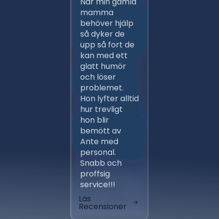
När min gamla
Ante m
mamma
persona
behöver hjälp
ett flert
så dyker de
gånger,
upp så fort de
proffsig
kan med ett
Ansvars
glatt humör
och väl
och löser
arbeten 
problemet.
entrep
Hon lyfter alltid
av ber
hur trevligt
installa
hon blir
fungera
bemött av
klockren
Ante med
aktörer
personal.
avlöste
Snabb och
varandr
proffsig
tidsplan
service!!!
skönt at
Läs
Läs
Recensioner
Recensi