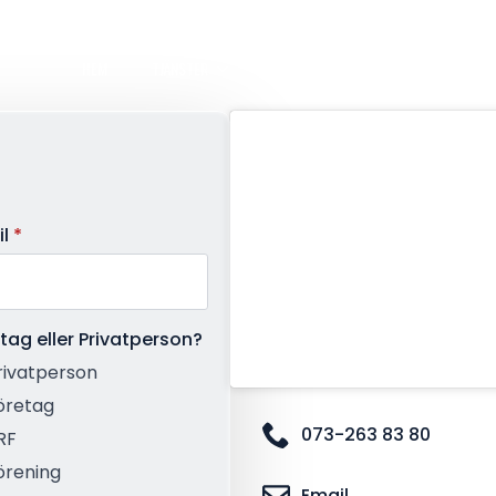
HEM
TJÄNSTER
KONTAKT
MER
l
*
tag eller Privatperson?
rivatperson
öretag
073-263 83 80
RF
örening
Email