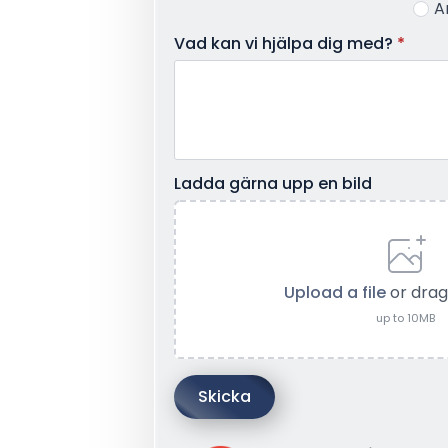
A
Vad kan vi hjälpa dig med?
*
Ladda gärna upp en bild
Upload a file
or drag
up to 10MB
Skicka