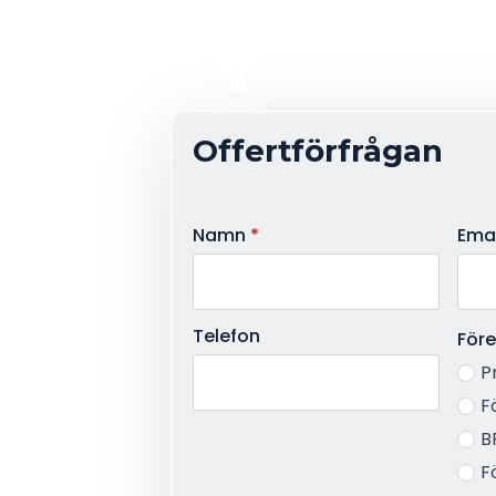
Offertförfrågan
Namn
*
Emai
Telefon
Före
P
F
B
F