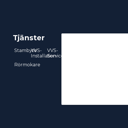
Tjänster
Stambyte
VVS-
VVS-
Installation
Service
Rörmokare