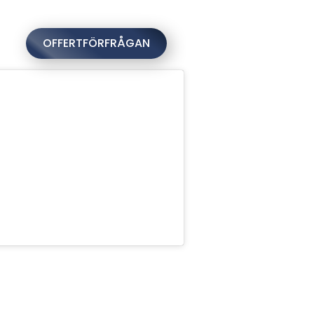
073-263 83
80
OFFERTFÖRFRÅGAN
Email