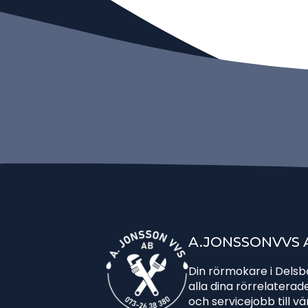
A.JONSSONVVS 
Din rörmokare i Dels
alla dina rörrelatera
och servicejobb till 