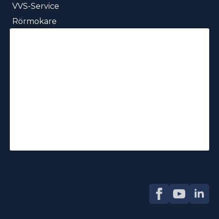
Stambyte
VVS-Installation
VVS-Service
Rörmokare