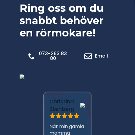
Ring oss om du
snabbt behöver
en rörmokare!
073-263 83
Email
80
Marica
Christina
Pålsso
Stenberg
Har anli
När min gamla
Ante m
mamma