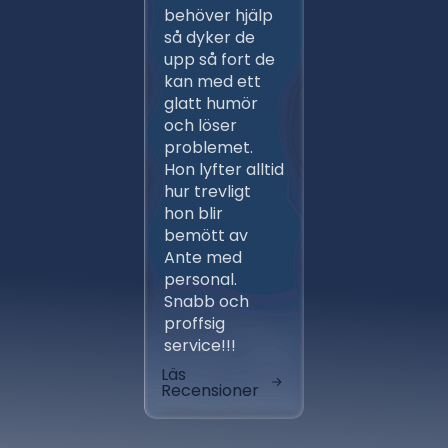
persona
behöver hjälp
ett flert
så dyker de
gånger,
upp så fort de
proffsig
kan med ett
Ansvars
glatt humör
och väl
och löser
arbeten 
problemet.
entrep
Hon lyfter alltid
av ber
hur trevligt
installa
hon blir
fungera
bemött av
klockren
Ante med
aktörer
personal.
avlöste
Snabb och
varandr
proffsig
tidsplan
service!!!
skönt at
Läs
Läs
Recensioner
Recensi