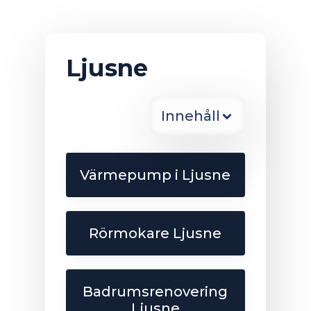
Ljusne
Innehåll
Värmepump i Ljusne
Rörmokare Ljusne
Badrumsrenovering
Ljusne