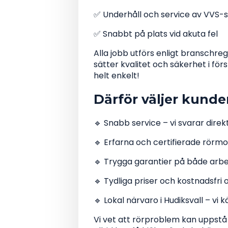
✅ Underhåll och service av VVS-
✅ Snabbt på plats vid akuta fel
Alla jobb utförs enligt branschre
sätter kvalitet och säkerhet i f
helt enkelt!
Därför väljer kund
🔹 Snabb service – vi svarar dire
🔹 Erfarna och certifierade rörm
🔹 Trygga garantier på både arb
🔹 Tydliga priser och kostnadsfri 
🔹 Lokal närvaro i Hudiksvall – v
Vi vet att rörproblem kan uppstå 