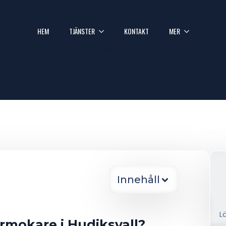
onvvs/public_html/wp-content/plugins/seo-by-ra
HEM
TJÄNSTER
KONTAKT
MER
onvvs/public_html/wp-content/plugins/seo-by-ra
onvvs/public_html/wp-content/plugins/seo-by-ra
Innehåll
L
örmokare i Hudiksvall?