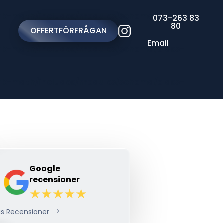
nk-math/includes/modules/schema/class-
073-263 83
80
OFFERTFÖRFRÅGAN
Email
nk-math/includes/modules/schema/class-
nk-math/includes/modules/schema/class-
Google
recensioner
äs Recensioner