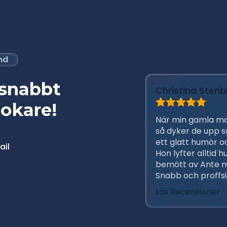
and
 snabbt
Christina Stenb
okare!
När min gamla m
så dyker de upp s
ett glatt humör o
ail
Hon lyfter alltid hu
bemött av Ante m
Snabb och proffsig
Läs Recensioner