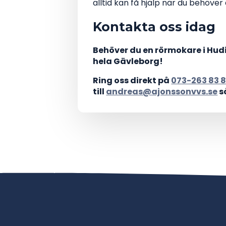
alltid kan få hjälp när du behöve
Kontakta oss idag
Behöver du en rörmokare i Hudik
hela Gävleborg!
Ring oss direkt på
073-263 83 
till
andreas@ajonssonvvs.se
s