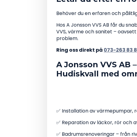
Behöver du en erfaren och pålitli
Hos A Jonsson VVS AB får du snabb
VVS, värme och sanitet – oavsett o
problem.
Ring oss direkt på
073-263 83 
A Jonsson VVS AB – 
Hudiskvall med om
Vi hjälper både privatp
fastighetsägare med al
✅ Installation av värmepumpar, 
✅ Reparation av läckor, rör och
✅ Badrumsrenoveringar – från rivni