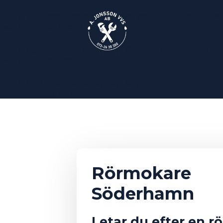
Warning
: Undefined array key "@type" in
/home/ajonss
jsonld.php
on line
340
Warning
: Undefined array key "@type" in
/home/ajonss
jsonld.php
on line
340
Warning
: Undefined array key "@type" in
/home/ajonss
frontend.php
on line
107
Rörmokare
Söderhamn
Letar du efter en r