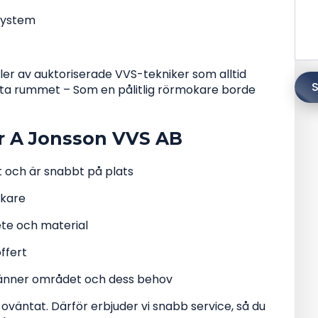
system
gler av auktoriserade VVS-tekniker som alltid
S
örsta rummet – Som en pålitlig rörmokare borde
er A Jonsson VVS AB
kt och är snabbt på plats
okare
ete och material
offert
i känner området och dess behov
oväntat. Därför erbjuder vi snabb service, så du