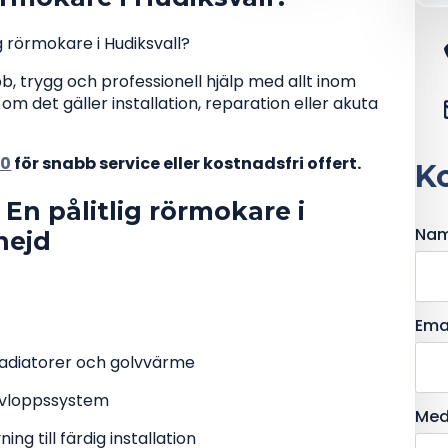
g rörmokare i Hudiksvall?
, trygg och professionell hjälp med allt inom
m det gäller installation, reparation eller akuta
80
för snabb service eller kostnadsfri offert.
Ko
En pålitlig rörmokare i
Na
nejd
ersoner, företag och
lt inom rör och VVS
Ema
radiatorer och golvvärme
 avloppssystem
Med
ng till färdig installation