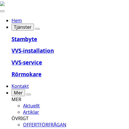
Hem
Tjänster
Stambyte
VVS-installation
VVS-service
Rörmokare
Kontakt
Mer
MER
Aktuellt
Artiklar
ÖVRIGT
OFFERTFÖRFRÅGAN