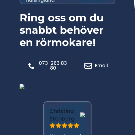
Hälsingland
Ring oss om du
snabbt behöver
en rörmokare!
073-263 83
Email
80
Marica
Christina
Pålsso
Stenberg
Har anli