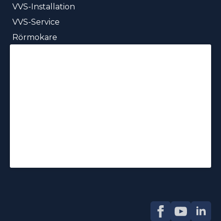
VVS-Installation
VVS-Service
Rörmokare