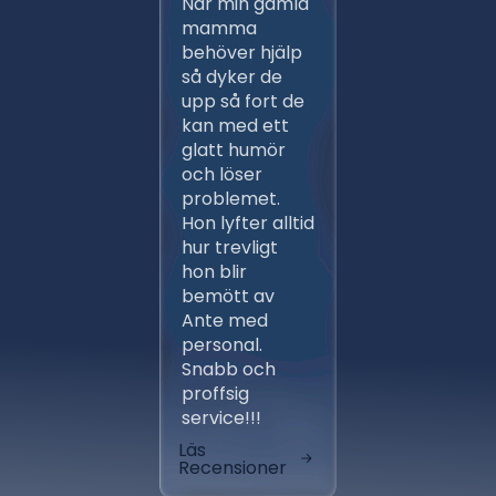
När min gamla
Ante m
mamma
persona
behöver hjälp
ett flert
så dyker de
gånger,
upp så fort de
proffsig
kan med ett
Ansvars
glatt humör
och väl
och löser
arbeten 
problemet.
entrep
Hon lyfter alltid
av ber
hur trevligt
installa
hon blir
fungera
bemött av
klockren
Ante med
aktörer
personal.
avlöste
Snabb och
varandr
proffsig
tidsplan
service!!!
skönt at
Läs
Läs
Recensioner
Recensi