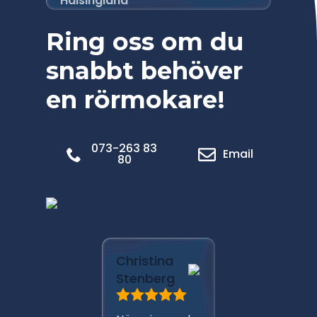
Hälsingland
Ring oss om du
snabbt behöver
en rörmokare!
073-263 83
Email
80
Marica
Christina
Pålsso
Stenberg
Har anli