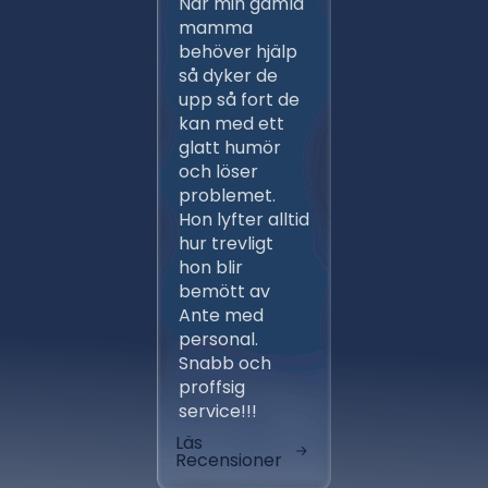
När min gamla
Ante m
mamma
persona
behöver hjälp
ett flert
så dyker de
gånger,
upp så fort de
proffsig
kan med ett
Ansvars
glatt humör
och väl
och löser
arbeten 
problemet.
entrep
Hon lyfter alltid
av ber
hur trevligt
installa
hon blir
fungera
bemött av
klockren
Ante med
aktörer
personal.
avlöste
Snabb och
varandr
proffsig
tidsplan
service!!!
skönt at
Läs
Läs
Recensioner
Recensi