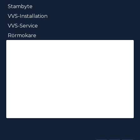
Stambyte
VVS-Installation
VVS-Service
Rörmokare