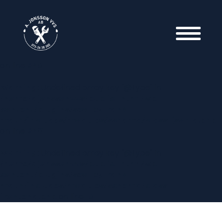
Warning
: Undefined array key "@type" in
/home/ajonssonvvs/public_html/wp-
content/plugins/seo-by-rank-
math/includes/modules/schema/class-jsonld.php
on line
340
Warning
: Undefined array key "@type" in
/home/ajonssonvvs/public_html/wp-
content/plugins/seo-by-rank-
math/includes/modules/schema/class-jsonld.php
on line
340
Warning
: Undefined array key "@type" in
/home/ajonssonvvs/public_html/wp-
content/plugins/seo-by-rank-
math/includes/modules/schema/class-
frontend.php
on line
107