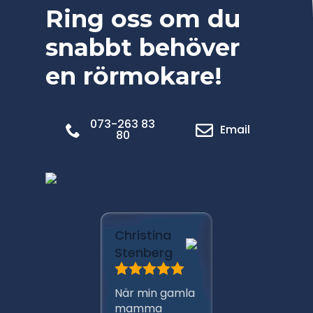
Ring oss om du
snabbt behöver
en rörmokare!
073-263 83
Email
80
Marica
Christina
Pålsso
Stenberg
Har anli
När min gamla
Ante m
mamma
persona