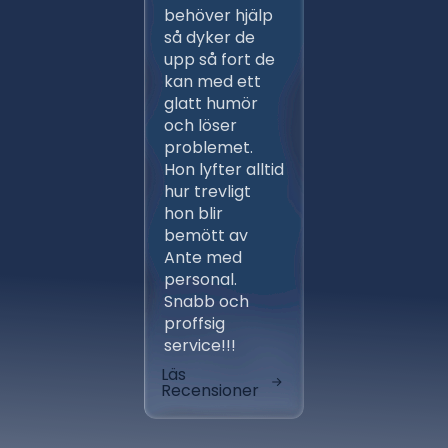
behöver hjälp
ett flert
så dyker de
gånger,
upp så fort de
proffsig
kan med ett
Ansvars
glatt humör
och väl
och löser
arbeten 
problemet.
entrep
Hon lyfter alltid
av ber
hur trevligt
installa
hon blir
fungera
bemött av
klockren
Ante med
aktörer
personal.
avlöste
Snabb och
varandr
proffsig
tidsplan
service!!!
skönt at
Läs
Läs
Recensioner
Recensi