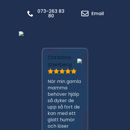
073-263 83
Email
80
Marica
Christina
Pålsso
Stenberg
Har anli
När min gamla
Ante m
mamma
persona
behöver hjälp
ett flert
så dyker de
gånger,
upp så fort de
proffsig
kan med ett
Ansvars
glatt humör
och väl
och löser
arbeten 