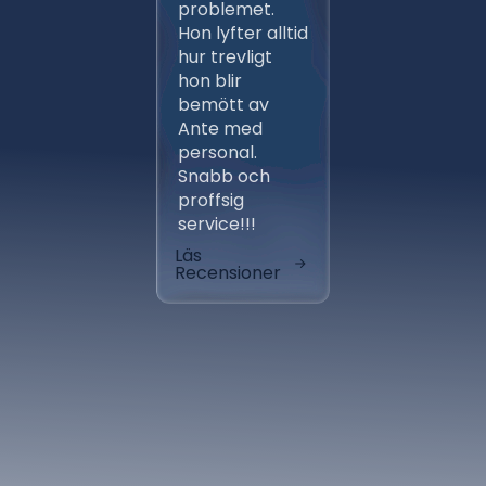
problemet.
entrep
Hon lyfter alltid
av ber
hur trevligt
installa
hon blir
fungera
bemött av
klockren
Ante med
aktörer
personal.
avlöste
Snabb och
varandr
proffsig
tidsplan
service!!!
skönt at
Läs
Läs
Recensioner
Recensi