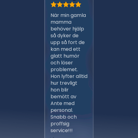
Har anli
När min gamla
Ante m
mamma
persona
behöver hjälp
ett flert
så dyker de
gånger,
upp så fort de
proffsig
kan med ett
Ansvars
glatt humör
och väl
och löser
arbeten 
problemet.
entrep
Hon lyfter alltid
av ber
hur trevligt
installa
hon blir
fungera
bemött av
klockren
Ante med
aktörer
personal.
avlöste
Snabb och
varandr
proffsig
tidsplan
service!!!
skönt at