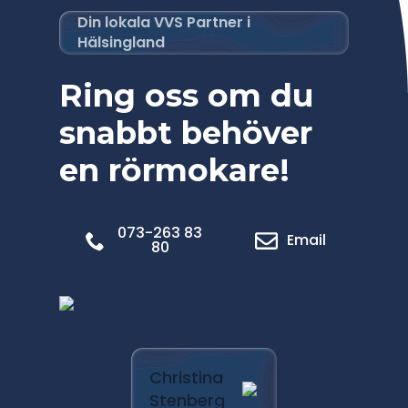
Din lokala VVS Partner i
Hälsingland
Ring oss om du
snabbt behöver
en rörmokare!
073-263 83
Email
80
Marica
Christina
Pålsso
Stenberg