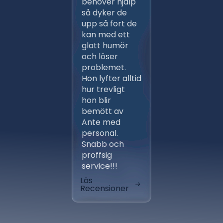
behöver hjälp
ett flert
så dyker de
gånger,
upp så fort de
proffsig
kan med ett
Ansvars
glatt humör
och väl
och löser
arbeten 
problemet.
entrep
Hon lyfter alltid
av ber
hur trevligt
installa
hon blir
fungera
bemött av
klockren
Ante med
aktörer
personal.
avlöste
Snabb och
varandr
proffsig
tidsplan
service!!!
skönt at
Läs
Läs
Recensioner
Recensi