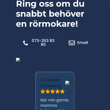
Ring oss om du
snabbt behöver
en rörmokare!
073-263 83
Email
80
Marica
Christina
Pålsso
Stenberg
Har anli
När min gamla
Ante m
mamma
persona