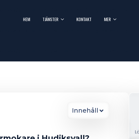
onvvs/public_html/wp-content/plugins/seo-by-ra
HEM
TJÄNSTER
KONTAKT
MER
onvvs/public_html/wp-content/plugins/seo-by-ra
onvvs/public_html/wp-content/plugins/seo-by-ra
Innehåll
L
örmokare i Hudiksvall?