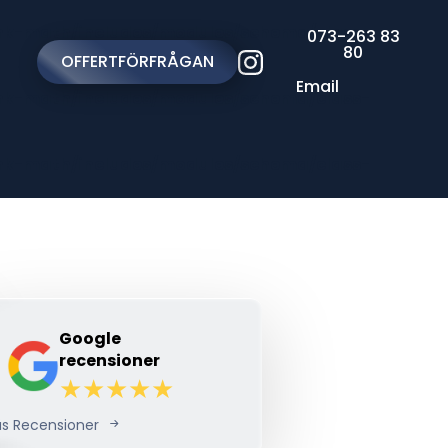
nk-math/includes/modules/schema/class-
073-263 83
80
OFFERTFÖRFRÅGAN
Email
nk-math/includes/modules/schema/class-
nk-math/includes/modules/schema/class-
Google
recensioner
äs Recensioner