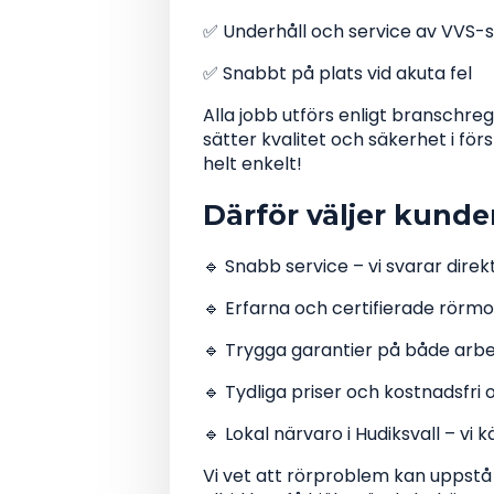
✅ Underhåll och service av VVS-
✅ Snabbt på plats vid akuta fel
Alla jobb utförs enligt branschre
sätter kvalitet och säkerhet i f
helt enkelt!
Därför väljer kund
🔹 Snabb service – vi svarar dire
🔹 Erfarna och certifierade rörm
🔹 Trygga garantier på både arb
🔹 Tydliga priser och kostnadsfri 
🔹 Lokal närvaro i Hudiksvall – v
Vi vet att rörproblem kan uppstå 