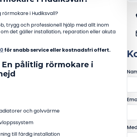
g rörmokare i Hudiksvall?
, trygg och professionell hjälp med allt inom
m det gäller installation, reparation eller akuta
80
för snabb service eller kostnadsfri offert.
Ko
En pålitlig rörmokare i
Na
nejd
ersoner, företag och
lt inom rör och VVS
Ema
radiatorer och golvvärme
 avloppssystem
Med
ng till färdig installation