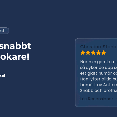
and
 snabbt
Christina Stenb
okare!
När min gamla m
så dyker de upp s
ett glatt humör o
ail
Hon lyfter alltid hu
bemött av Ante m
Snabb och proffsig
Läs Recensioner