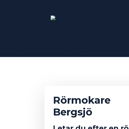
Warning
: Undefined array key "@type" in
/home/ajonss
jsonld.php
on line
340
Warning
: Undefined array key "@type" in
/home/ajonss
jsonld.php
on line
340
Warning
: Undefined array key "@type" in
/home/ajonss
frontend.php
on line
107
Rörmokare
Bergsjö
Letar du efter en r