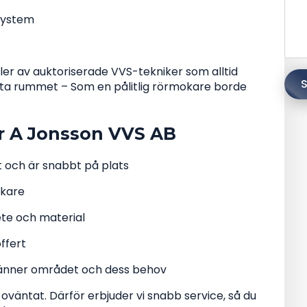
system
gler av auktoriserade VVS-tekniker som alltid
S
örsta rummet – Som en pålitlig rörmokare borde
er A Jonsson VVS AB
kt och är snabbt på plats
okare
ete och material
offert
i känner området och dess behov
oväntat. Därför erbjuder vi snabb service, så du