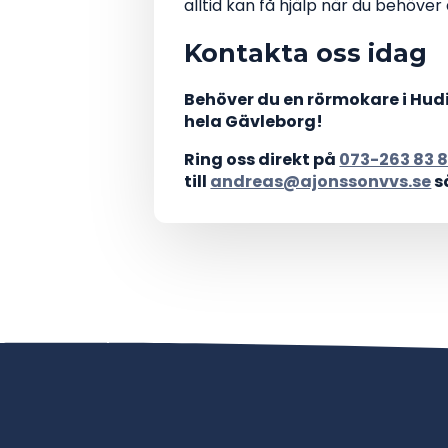
alltid kan få hjälp när du behöve
Kontakta oss idag
Behöver du en rörmokare i Hudik
hela Gävleborg!
Ring oss direkt på
073-263 83 
till
andreas@ajonssonvvs.se
s