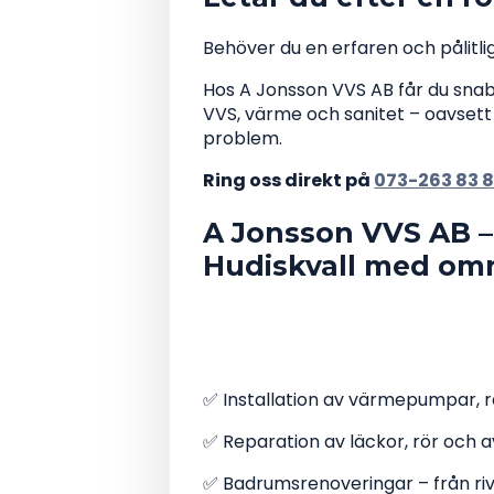
Behöver du en erfaren och pålitli
Hos A Jonsson VVS AB får du snabb
VVS, värme och sanitet – oavsett o
problem.
Ring oss direkt på
073-263 83 
A Jonsson VVS AB – 
Hudiskvall med om
Vi hjälper både privatp
fastighetsägare med al
✅ Installation av värmepumpar, 
✅ Reparation av läckor, rör och
✅ Badrumsrenoveringar – från rivni