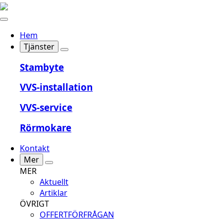
Hem
Tjänster
Stambyte
VVS-installation
VVS-service
Rörmokare
Kontakt
Mer
MER
Aktuellt
Artiklar
ÖVRIGT
OFFERTFÖRFRÅGAN