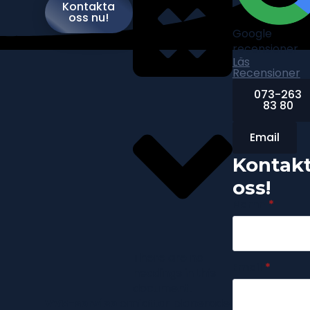
Kontakta
oss nu!
Google
recensioner
Läs
Recensioner
073-263
83 80
Email
Kontak
oss!
Namn
*
There are no
Email
*
headings in this
document.
VVS-service
omfattar planerade