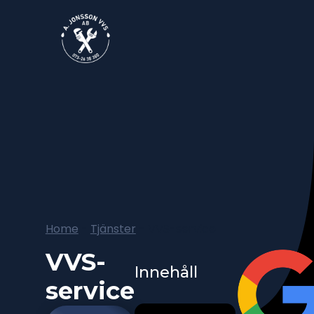
Home
-
Tjänster
-
VVS-service
VVS-
Innehåll
service