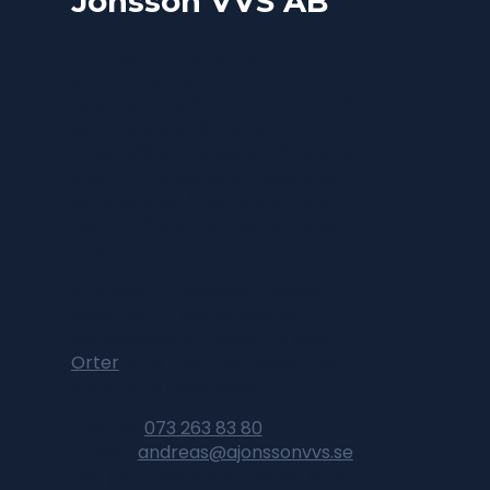
Jonsson VVS AB
A. Jonsson VVS hjälper
privatpersoner, företag och
bostadsrättsföreningar med VVS-
service, både för planerat
underhåll och arbeten där vatten
eller värme behöver följas upp,
justeras eller åtgärdas. Kontakta
oss för rådgivning, bokning eller
offert.
Vi arbetar i Hudiksvall, Delsbo,
Söderhamn, Nordanstig och
närliggande områden. På sidan
Orter
finns mer information om
var vi finns tillgängliga.
Telefon:
073 263 83 80
E-post:
andreas@ajonssonvvs.se
Det går även bra att skriva direkt