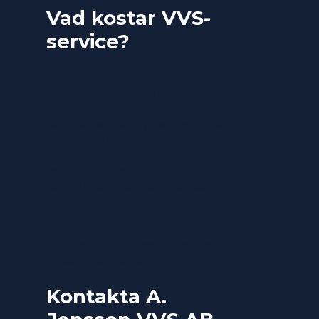
Vad kostar VVS-
service?
Priset för VVS-service beror ofta
på arbetets omfattning, hur lång
tid det tar och om delar behöver
repareras eller bytas. Kostnaden
kan också skilja sig beroende på
om det gäller planerat underhåll,
felsökning eller service där flera
delar i systemet behöver ses över
samtidigt.
Därför går det sällan att ange ett
enda pris som passar alla typer
av servicearbeten.
Kontakta A.