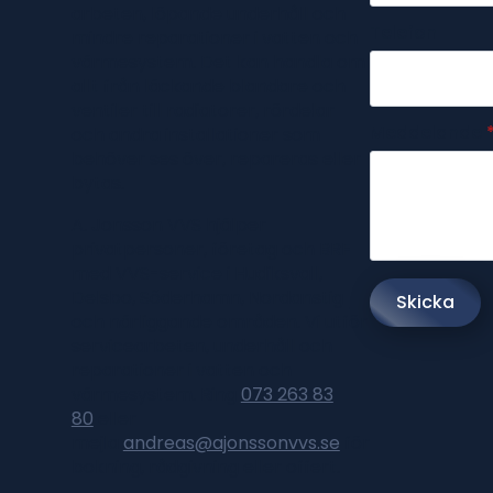
arbeten, löpande underhåll och
Telefon
mindre reparationer i vatten och
värmesystem. Det kan handla om
allt från läckande blandare och
ventiler till radiatorer, rördelar
Meddelande
och andra installationer som
behöver ses över, repareras eller
bytas.
A. Jonsson VVS hjälper
privatpersoner, företag och BRF
med VVS-service i Hudiksvall,
Delsbo, Söderhamn, Nordanstig
Skicka
och närliggande områden. Vi utför
servicearbeten, underhåll och
reparationer i vatten och
värmesystem. Ring
073 263 83
80
eller
mejla
andreas@ajonssonvvs.se
för
bokning, rådgivning eller offert.