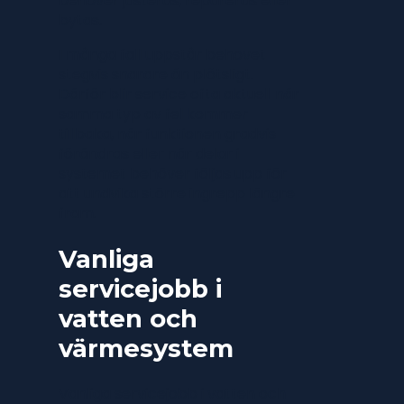
behöver justeras, repareras eller
bytas.
I många fall uppstår behovet
stegvis snarare än plötsligt.
Därför blir service ofta aktuell när
samma typ av fel kommer
tillbaka, när funktionen gradvis
förändras eller när delar i
systemet behöver följas upp för
att undvika större ingrepp längre
fram.
Vanliga
servicejobb i
vatten och
värmesystem
Vanliga servicejobb i vatten och