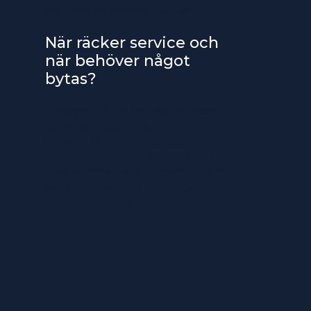
ses över vid samma tillfälle.
När räcker service och
när behöver något
bytas?
I många fall räcker det att delar
justeras, underhålls eller
repareras. När slitaget gått
längre, funktionen tappats helt
eller samma fel återkommer kan
byte vara en mer rimlig lösning än
fortsatt service.