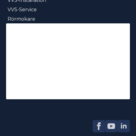
VVS-Installation
VVS-Service
Rörmokare