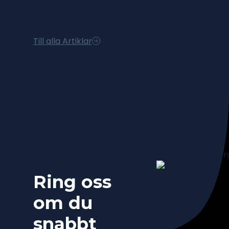
Till alla Artiklar
Din lokala VVS Partner i
Christina Stenber
Hälsingland
Ring oss
om du
snabbt