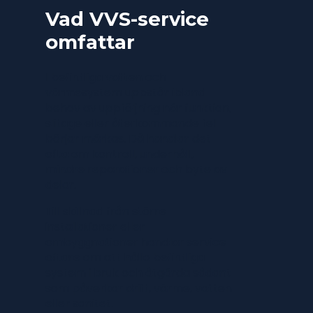
Vad VVS-service
omfattar
I befintliga vatten och
värmesystem uppstår ibland
behov av uppföljning när funktion,
slitage eller återkommande fel
börjar märkas. Då handlar det
ofta om kontroll, underhåll,
mindre reparationer och byte av
delar.
Till skillnad från större
installationer eller
ombyggnationer handlar service
oftare om att hålla befintliga
system i bruk och åtgärda sådant
som påverkar drift, värme, vatten
eller sanitet.