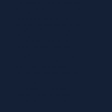
värmesystem rör ofta radiatorer
som inte ger jämn värme, ventiler
som kärvar, blandare som
droppar eller delar som blivit
slitna och behöver bytas. Det kan
också gälla återkommande
läckage, luft i systemet eller
andra fel där cirkulation och
funktion behöver följas upp.
Varje åtgärd kan vara liten i sig,
men flera mindre brister i samma
system kan påverka både drift
och värmefördelning. I vissa fall
handlar service också om
vattenfelsökning eller
läckagesökning när orsaken till
återkommande fel behöver
lokaliseras innan rätt åtgärd kan
sättas in.