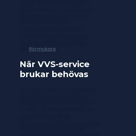
värmesystem. Service ligger
därför närmare underhåll och
återkommande åtgärder än
större förändringar i
anläggningen. En bredare
överblick över olika typer av
rörmokarjobb finns på sidan
om
Rörmokare
.
När VVS-service
brukar behövas
Behovet brukar ofta märkas när
något börjar avvika från hur
anläggningen normalt fungerar.
Det kan till exempel handla om
ojämn värme, dropp,
återkommande läckage, ventiler
som kärvar eller delar som