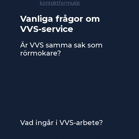
via vårt
kontaktformulär
.
Vanliga frågor om
VVS-service
Är VVS samma sak som
rörmokare?
Rörmokare är ett vanligt ord för
arbeten inom VVS, men VVS är ett
bredare begrepp. Det omfattar
vatten, värme och sanitet, medan
rörmokare oftast syftar på yrket
eller typen av arbete som utförs
inom området.
Vad ingår i VVS-arbete?
VVS-arbete kan omfatta allt från