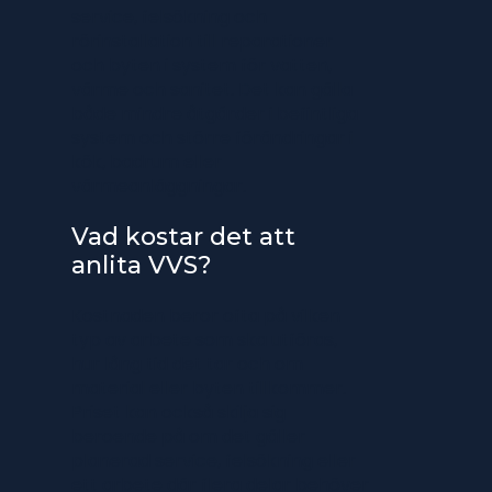
service, felsökning och
rörinstallation till reparationer
och byten i system för vatten,
värme och sanitet. Det kan gälla
både mindre åtgärder i befintliga
system och större förändringar i
kök, badrum eller
värmeanläggningar.
Vad kostar det att
anlita VVS?
Kostnaden beror ofta på vilken
typ av arbete som ska utföras,
hur lång tid det tar och om
material eller byten tillkommer.
Priset kan också skilja sig
beroende på om det gäller
planerad service, felsökning eller
ett arbete där flera delar behöver