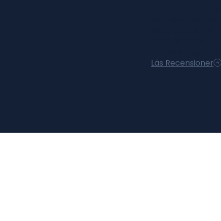
När min gamla ma
de upp så fort de
löser problemet. Ho
hon blir bemött a
Snabb och proffsig
Läs Recensioner