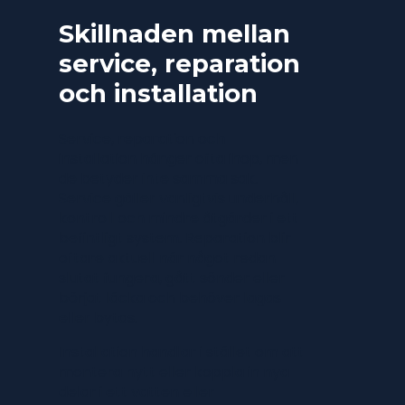
Skillnaden mellan
service, reparation
och installation
Service, reparation och
installation hänger ofta ihop, men
de betyder inte samma sak.
Service gäller vanligtvis underhåll,
kontroll och mindre åtgärder i ett
befintligt system. Reparation blir
oftare aktuell när något redan
slutat fungera, gått sönder eller
börjat läcka och behöver lagas
eller bytas.
Installation handlar i stället om att
montera nytt eller koppla in nya
delar i ett vatten eller